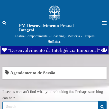
S
k
i
p
PM Desenvolvimento Pessoal
t
Integral
o
Análise Comportamental - Coaching / Mentoria - Terapias
c
Holísticas
o
"Desenvolvimento da Inteligência Emocional"
n
t
e
n
Agendamento de Sessão
t
It seems we can’t find what you’re looking for. Perhaps searching
can help.