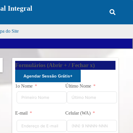
l Integral
a do Site
Formulários (Abrir + / Fechar x)
Agendar Sessão Grátis
+
1o Nome
Último Nome
E-mail
Celular (WA)