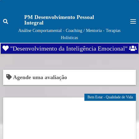
S
k
PM Desenvolvimento Pessoal
i
Integral
p
Análise Comportamental - Coaching / Mentoria - Terapias
t
Holísticas
o
"Desenvolvimento da Inteligência Emocional"
c
o
n
t
Agende uma avaliação
e
n
Bem Estar - Qualidade de Vida
t