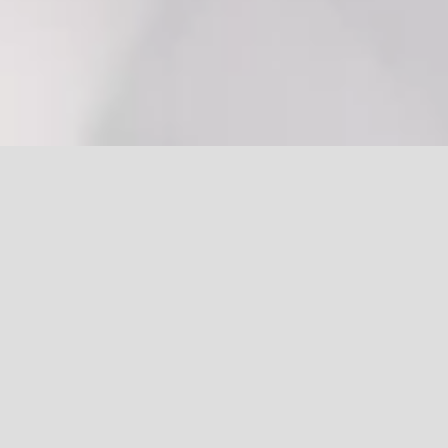
Home
Destaques
Shop
Eventos
Blog
Comunidade
Co
Parceiros e Projetos
ICS – Instituto Crê Ser
/
F10 – Fundação 10 Envolver
/
Projeto Pró Cura
/
IEAD – Instituto de Ensino a Distância