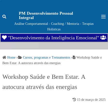
S
k
PM Desenvolvimento Pessoal
i
Integral
p
Análise Comportamental - Coaching / Mentoria - Terapias
t
Holísticas
o
"Desenvolvimento da Inteligência Emocional"
c
o
n
Home
»
Cursos, programas e Treinamentos
»
Workshop Saúde e
t
Bem Estar. A autocura através das energias
e
n
Workshop Saúde e Bem Estar. A
t
autocura através das energias
15 de março de 2025