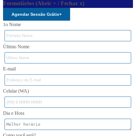
Formulários (Abrir + / Fechar x)
Agendar Sessão Grátis
+
1o Nome
Último Nome
E-mail
Celular (WA)
Dia e Hora
Como você está?