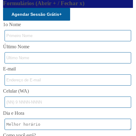
Formulários (Abrir + / Fechar x)
Agendar Sessão Grátis
+
1o Nome
Último Nome
E-mail
Celular (WA)
Dia e Hora
Como você está?