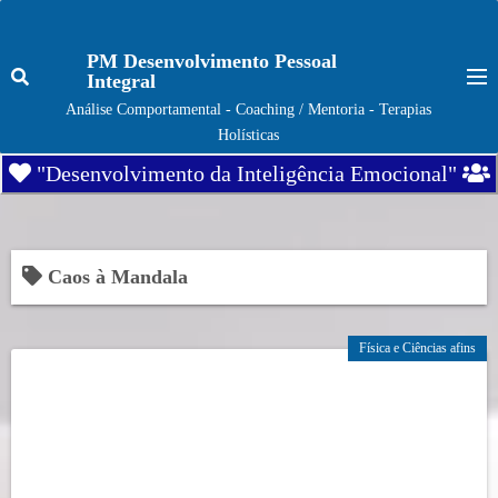
S
k
PM Desenvolvimento Pessoal
i
Integral
p
Análise Comportamental - Coaching / Mentoria - Terapias
t
Holísticas
o
"Desenvolvimento da Inteligência Emocional"
c
o
n
t
Caos à Mandala
e
n
Física e Ciências afins
t