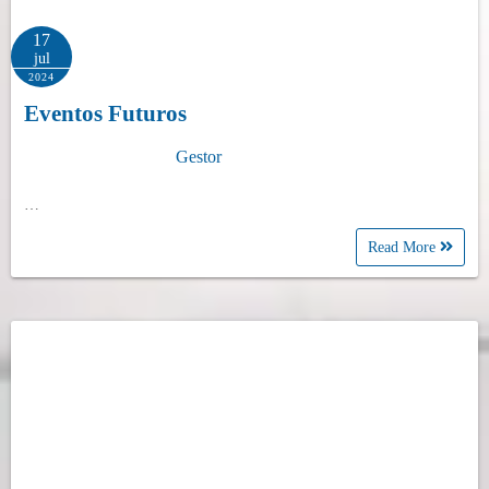
17
jul
2024
Eventos Futuros
Gestor
…
Read More