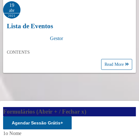
19
abr
2021
Lista de Eventos
Gestor
CONTENTS
Read More
Formulários (Abrir + / Fechar x)
Agendar Sessão Grátis
+
1o Nome