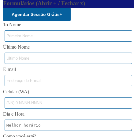
Formulários (Abrir + / Fechar x)
Agendar Sessão Grátis
+
1o Nome
Último Nome
E-mail
Celular (WA)
Dia e Hora
Como você está?