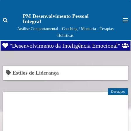
S
k
PM Desenvolvimento Pessoal
i
Integral
p
Análise Comportamental - Coaching / Mentoria - Terapias
t
Holísticas
o
"Desenvolvimento da Inteligência Emocional"
c
o
n
t
Estilos de Liderança
e
n
Destaques
t