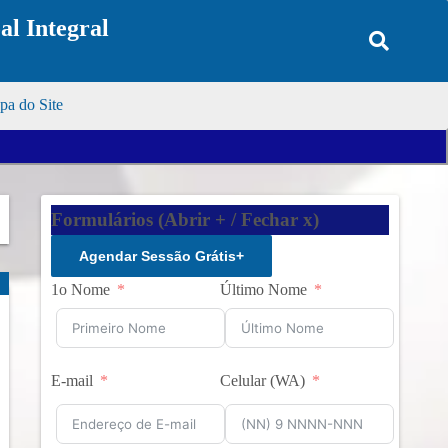
l Integral
a do Site
Formulários (Abrir + / Fechar x)
Agendar Sessão Grátis
+
1o Nome
Último Nome
E-mail
Celular (WA)