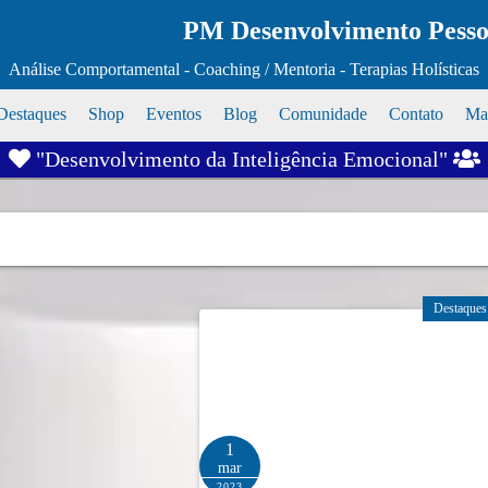
PM Desenvolvimento Pessoa
Análise Comportamental - Coaching / Mentoria - Terapias Holísticas
Destaques
Shop
Eventos
Blog
Comunidade
Contato
Map
"Desenvolvimento da Inteligência Emocional"
Destaques
1
mar
2023