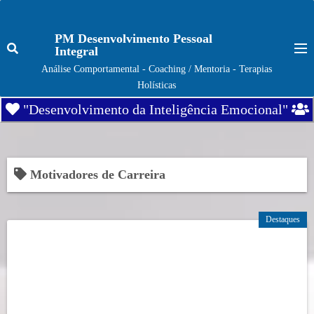
S
k
PM Desenvolvimento Pessoal
i
Integral
p
Análise Comportamental - Coaching / Mentoria - Terapias
t
Holísticas
o
"Desenvolvimento da Inteligência Emocional"
c
o
n
t
Motivadores de Carreira
e
n
Destaques
t