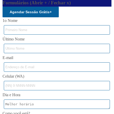
Formulários (Abrir + / Fechar x)
Agendar Sessão Grátis
+
1o Nome
Último Nome
E-mail
Celular (WA)
Dia e Hora
Como você está?