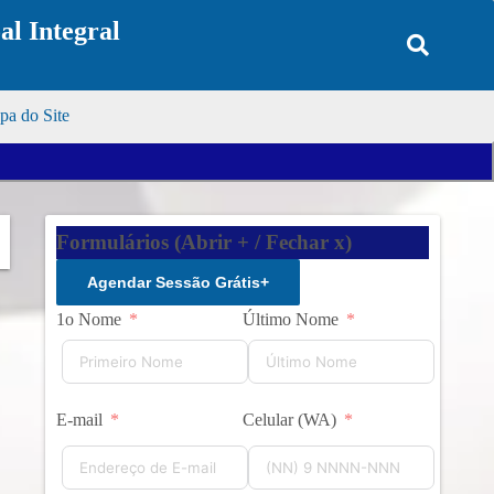
l Integral
a do Site
Formulários (Abrir + / Fechar x)
Agendar Sessão Grátis
+
1o Nome
Último Nome
E-mail
Celular (WA)