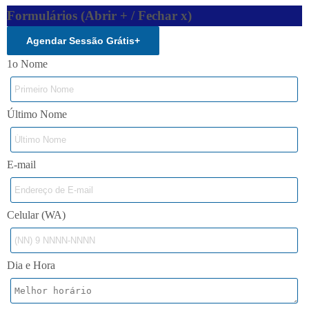
Formulários (Abrir + / Fechar x)
Agendar Sessão Grátis
+
1o Nome
Último Nome
E-mail
Celular (WA)
Dia e Hora