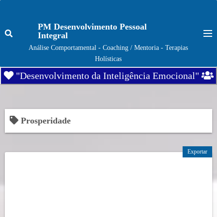
S
k
PM Desenvolvimento Pessoal
i
Integral
p
Análise Comportamental - Coaching / Mentoria - Terapias
t
Holísticas
o
"Desenvolvimento da Inteligência Emocional"
c
o
n
t
Prosperidade
e
n
Exportar
t