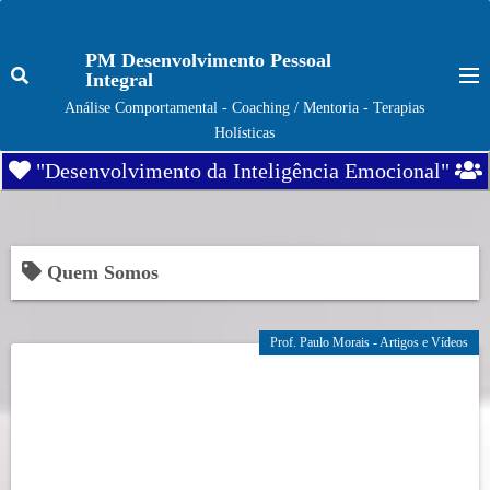
S
k
PM Desenvolvimento Pessoal
i
Integral
p
Análise Comportamental - Coaching / Mentoria - Terapias
t
Holísticas
o
"Desenvolvimento da Inteligência Emocional"
c
o
n
t
Quem Somos
e
n
Prof. Paulo Morais - Artigos e Vídeos
t