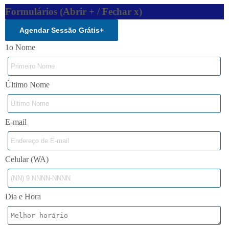
Formulários (Abrir + / Fechar x)
Agendar Sessão Grátis
+
1o Nome
Último Nome
E-mail
Celular (WA)
Dia e Hora