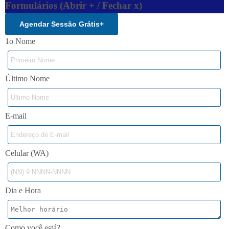
Formulários (Abrir + / Fechar x)
Agendar Sessão Grátis
+
1o Nome
Último Nome
E-mail
Celular (WA)
Dia e Hora
Como você está?