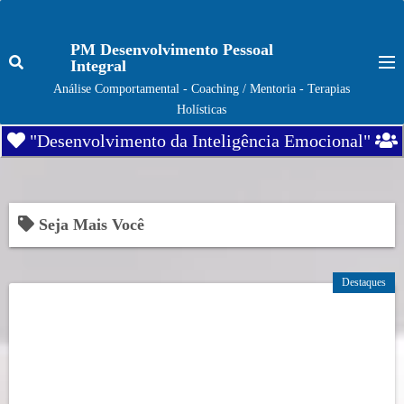
S
k
PM Desenvolvimento Pessoal
i
Integral
p
Análise Comportamental - Coaching / Mentoria - Terapias
t
Holísticas
o
"Desenvolvimento da Inteligência Emocional"
c
o
n
t
Seja Mais Você
e
n
Destaques
t