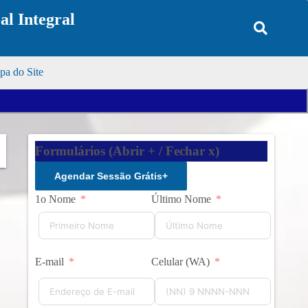
l Integral
a do Site
Formulários (Abrir + / Fechar x)
Agendar Sessão Grátis
+
1o Nome
Último Nome
E-mail
Celular (WA)