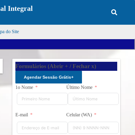
l Integral
a do Site
Formulários (Abrir + / Fechar x)
Agendar Sessão Grátis
+
1o Nome
Último Nome
E-mail
Celular (WA)