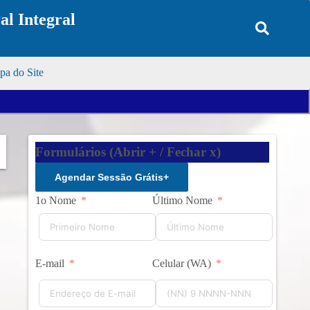
l Integral
a do Site
Formulários (Abrir + / Fechar x)
Agendar Sessão Grátis
+
1o Nome
Último Nome
E-mail
Celular (WA)