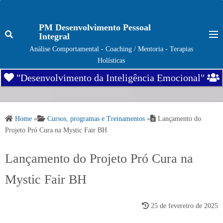
S
k
PM Desenvolvimento Pessoal
i
Integral
p
Análise Comportamental - Coaching / Mentoria - Terapias
t
Holísticas
o
"Desenvolvimento da Inteligência Emocional"
c
o
n
Home
»
Cursos, programas e Treinamentos
»
Lançamento do
t
Projeto Pró Cura na Mystic Fair BH
e
n
Lançamento do Projeto Pró Cura na
t
Mystic Fair BH
25 de fevereiro de 2025